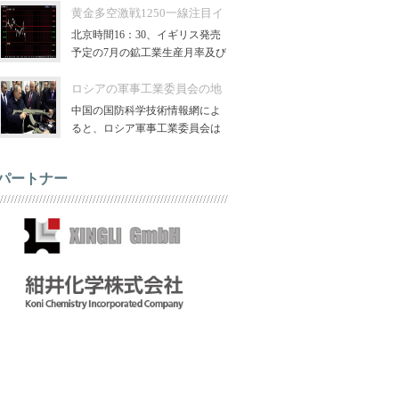
品、と一般庶民の生活と密接に
黄金多空激戦1250一線注目イ
ギリス鉱工業生産と
関连し
北京時間16：30、イギリス発売
予定の7月の鉱工業生産月率及び
7月商品貿易帳、日内に黄金とポ
ンドの動きの相関が弱い、昨日
ロシアの軍事工業委員会の地
位向上するプーチ
中国の国防科学技術情報網によ
ると、ロシア軍事工業委員会は
近くに所属する政府の地位を変
えて、ロシア大統領から直接指
パートナー
導。聞く