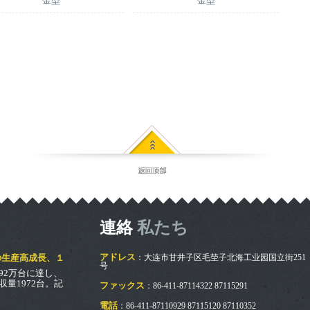
金型
金型
連絡
私たち
アドレス
の生産高成長、１
：大连市甘井子区毛茔子北海工业园国立街251
号
92万台に達し、
均収量1972台。記
ファックス
：86-411-87114322 87115291
よると、4月の全
品では、···
電話
：86-411-87110929 87115120 87110352