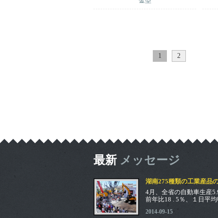
金型
1
2
最新
メッセージ
湖南275種類の工業産品
日平均
4月、全省の自動車生産5.
前年比18 . 5％、１日平
者は昨日から省統計局に
2014-09-15
省規模以上の工業統計の製