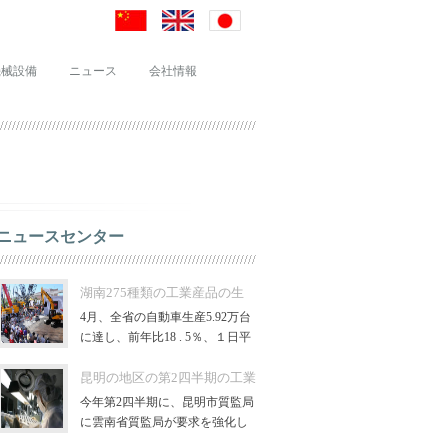
機械設備
ニュース
会社情報
ニュースセンター
湖南275種類の工業産品の生
産高成長、１日平均
4月、全省の自動車生産5.92万台
に達し、前年比18 . 5％、１日平
均収量1972台。記者は昨日から
省統計局によると、
昆明の地区の第2四半期の工業
製品品質検査ロッ
今年第2四半期に、昆明市質監局
に雲南省質監局が要求を強化し
た重要な工業製品、危険な化学